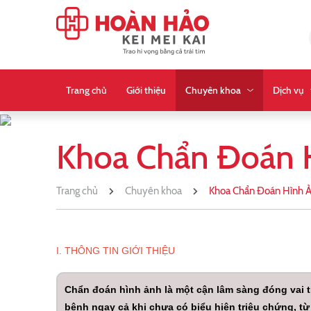
Trang chủ
Giới thiệu
Chuyên khoa
Dịch vụ
Khoa Chẩn Đoán 
Trang chủ
Chuyên khoa
Khoa Chẩn Đoán Hình 
I. THÔNG TIN GIỚI THIỆU
Chẩn đoán hình ảnh là một cận lâm sàng đóng vai t
bệnh ngay cả khi chưa có biểu hiện triệu chứng, từ 