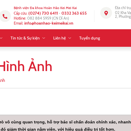
Địa chỉ tr
Bệnh viện Đa khoa Hoàn Hảo Kei Mei Kai
02 Kha Vạ
(0274) 730 6411
0332 363 655
Cấp cứu:
-
2, Phường
Hotline:
082 884 5959
(CN Dĩ An)
info@hoanhao-keimeikai.vn
Email:
Tin tức & Sự kiện
Liên hệ
Tuyển dụng
Hình Ảnh
Ảnh
rò vô cùng quan trọng, hỗ trợ bác sĩ chẩn đoán chính xác, nha
đó giảm thời gian nằm viện, với hiệu quả điều trị tốt hơn.