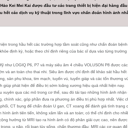
o Kei Mei Kai được đầu tư các trang thiết bị hiện đại hàng đầu 
ầu hết các dịch vụ kỹ thuật trong lĩnh vực chẩn đoán hình ảnh 
hiện trong hầu hết các trường hợp tầm soát cũng như chẩn đoán bệnh lý
 khỏe định kỳ, hoặc theo chỉ định riêng của bác sĩ dựa vào từng trườ
ỹ như LOGIQ P6, P7 và máy siêu âm 4 chiều VOLUSON P8 được các bác
ớn và an toàn cho thai nhi. Siêu âm được chỉ định để khảo sát hầu hết 
bụng, sản phụ khoa, tim mạch, tuyến vú, tuyến giáp và các tổn thươn
 giúp phát hiện để điều trị sớm loãng xương hiệu quả nhất hiện nay.
ếu xuyên qua các mô trong cơ thể, sau đó tái tạo những hình ảnh nhậ
, chính xác, góp phần đưa ra phương án điều trị phù hợp nhất. Việc ch
phổi, CT bụng để chẩn đoán U gan, CT xoang để đánh giá tình trạng c
 hình ảnh tiên tiến, không xâm lấn và an toàn; có thể chỉ định cho nhiề
 cộng hưởng từ MRI tạo ra hình ảnh có độ phân giải cực cao, nên được
trong, u não, rối loạn tủy sống, chấn thương đầu; MRI các cơ quan để