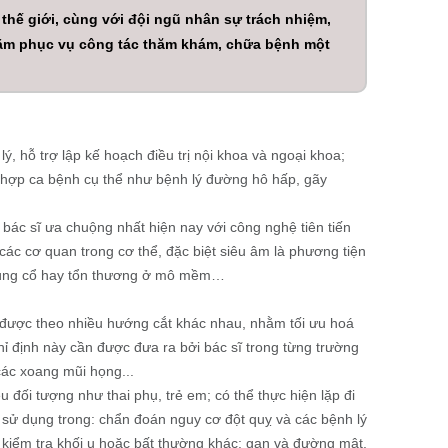
thế giới, cùng với đội ngũ nhân sự trách nhiệm,
nhằm phục vụ công tác thăm khám, chữa bệnh một
, hỗ trợ lập kế hoạch điều trị nội khoa và ngoại khoa;
ng hợp ca bệnh cụ thể như bệnh lý đường hô hấp, gãy
 sĩ ưa chuộng nhất hiện nay với công nghệ tiên tiến
các cơ quan trong cơ thể, đặc biệt siêu âm là phương tiện
g vùng cổ hay tổn thương ở mô mềm…
n được theo nhiều hướng cắt khác nhau, nhằm tối ưu hoá
ỉ định này cần được đưa ra bởi bác sĩ trong từng trường
ác xoang mũi họng...
u đối tượng như thai phụ, trẻ em; có thể thực hiện lặp đi
 sử dụng trong: chẩn đoán nguy cơ đột quỵ và các bệnh lý
 kiểm tra khối u hoặc bất thường khác: gan và đường mật,