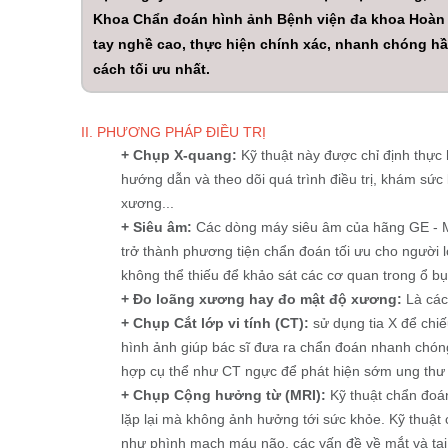
Khoa Chẩn đoán hình ảnh Bệnh viện đa khoa Hoàn Hả
tay nghề cao, thực hiện chính xác, nhanh chóng h
cách tối ưu nhất.
II. PHƯƠNG PHÁP ĐIỀU TRỊ
+ Chụp X-quang:
Kỹ thuật này được chỉ định thực 
hướng dẫn và theo dõi quá trình điều trị, khám sức
xương...
+ Siêu âm:
Các dòng máy siêu âm của hãng GE - M
trở thành phương tiện chẩn đoán tối ưu cho người l
không thể thiếu để khảo sát các cơ quan trong ổ 
+ Đo loãng xương hay đo mật độ xương:
Là cách
+ Chụp Cắt lớp vi tính (CT):
sử dụng tia X để chi
hình ảnh giúp bác sĩ đưa ra chẩn đoán nhanh chóng
hợp cụ thể như CT ngực để phát hiện sớm ung thư 
+ Chụp Cộng hưởng từ (MRI):
Kỹ thuật chẩn đoán
lặp lại mà không ảnh hưởng tới sức khỏe. Kỹ thuật
như phình mạch máu não, các vấn đề về mắt và tai 