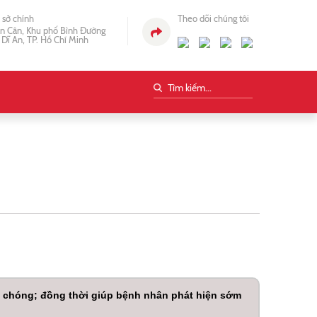
ụ sở chính
Theo dõi chúng tôi
n Cân, Khu phố Bình Đường
 Dĩ An, TP. Hồ Chí Minh
nh chóng; đồng thời giúp bệnh nhân phát hiện sớm