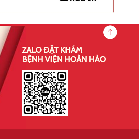
ZALO ĐẶT KHÁM
BỆNH VIỆN HOÀN HẢO