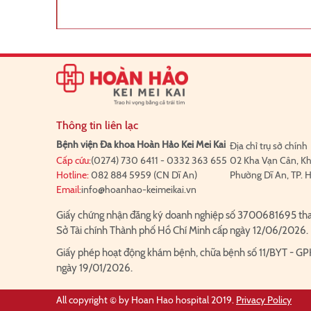
Thông tin liên lạc
Bệnh viện Đa khoa Hoàn Hảo Kei Mei Kai
Địa chỉ trụ sở chính
Cấp cứu:
(0274) 730 6411
-
0332 363 655
02 Kha Vạn Cân, Kh
Hotline:
082 884 5959
(CN Dĩ An)
Phường Dĩ An, TP. 
Email:
info@hoanhao-keimeikai.vn
Giấy chứng nhận đăng ký doanh nghiệp số 3700681695 thay
Sở Tài chính Thành phố Hồ Chí Minh cấp ngày 12/06/2026.
Giấy phép hoạt động khám bệnh, chữa bệnh số 11/BYT - GP
ngày 19/01/2026.
All copyright © by Hoan Hao hospital 2019.
Privacy Policy