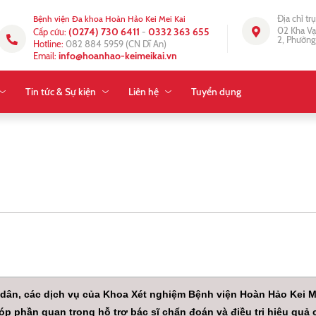
Địa chỉ tr
Bệnh viện Đa khoa Hoàn Hảo Kei Mei Kai
02 Kha Vạ
(0274) 730 6411
0332 363 655
Cấp cứu:
-
2, Phường
Hotline:
082 884 5959
(CN Dĩ An)
info@hoanhao-keimeikai.vn
Email:
Tin tức & Sự kiện
Liên hệ
Tuyển dụng
ân, các dịch vụ của Khoa Xét nghiệm Bệnh viện Hoàn Hảo Kei Me
óp phần quan trọng hỗ trợ bác sĩ chẩn đoán và điều trị hiệu quả