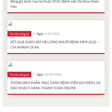
Bảng giá danh mục kỹ thuật 2026 | Bệnh viện Đa khoa Hoàn
Hảo
Ngày:
11-03-2023
Tin tức công ty
KẾT QUẢ KHẢO SÁT HÀI LÒNG NGƯỜI BỆNH NĂM 2022 –
CHI NHÁNH DĨ AN
Ngày:
20-04-2026
Tin tức công ty
THÔNG BÁO KHẨN: MẠO DANH BỆNH VIỆN GỌI ĐIỆN LỪA
ĐẢO KHÁCH HÀNG THANH TOÁN ONLINE