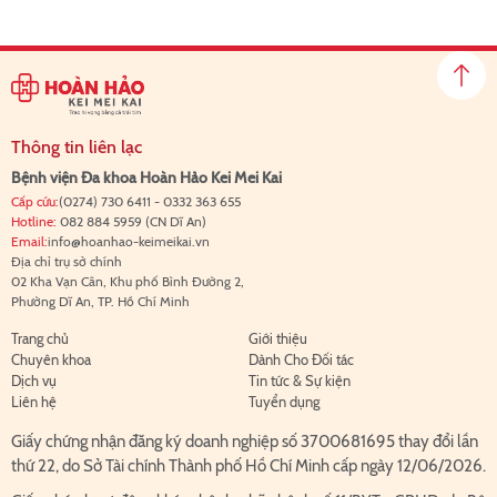
Thông tin liên lạc
Bệnh viện Đa khoa Hoàn Hảo Kei Mei Kai
Cấp cứu:
(0274) 730 6411
-
0332 363 655
Hotline:
082 884 5959
(CN Dĩ An)
Email:
info@hoanhao-keimeikai.vn
Địa chỉ trụ sở chính
02 Kha Vạn Cân, Khu phố Bình Đường 2,
Phường Dĩ An, TP. Hồ Chí Minh
Trang chủ
Giới thiệu
Chuyên khoa
Dành Cho Đối tác
Dịch vụ
Tin tức & Sự kiện
Liên hệ
Tuyển dụng
Giấy chứng nhận đăng ký doanh nghiệp số 3700681695 thay đổi lần
thứ 22, do Sở Tài chính Thành phố Hồ Chí Minh cấp ngày 12/06/2026.