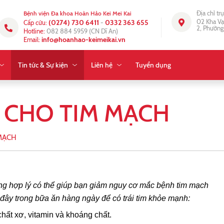
Địa chỉ tr
Bệnh viện Đa khoa Hoàn Hảo Kei Mei Kai
02 Kha Vạ
(0274) 730 6411
0332 363 655
Cấp cứu:
-
2, Phường
Hotline:
082 884 5959
(CN Dĩ An)
info@hoanhao-keimeikai.vn
Email:
Tin tức & Sự kiện
Liên hệ
Tuyển dụng
 CHO TIM MẠCH
MẠCH
g hợp lý có thể giúp bạn giảm nguy cơ mắc bệnh tim mạch
đây trong bữa ăn hàng ngày để có trái tim khỏe mạnh:
hất xơ, vitamin và khoáng chất.