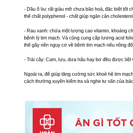
- Dầu ô liu: rất giàu mỡ chưa bão hoà, đặc biệt tốt 
thể chất polyphenol - chất giúp ngăn cản choleste
- Rau xanh: chứa một lượng cao vitamin, khoáng chấ
bệnh lý tim mạch. Và cũng cung cấp lượng acid folic
thể gây nên nguy cơ về bệnh tim mạch nếu nồng độ 
- Trái cây: Cam, lựu, dưa hấu hay bơ đều được liệ
Ngoài ra, để giúp tăng cường sức khoẻ hệ tim mạch
cách thường xuyên kiểm tra và nghe tư vấn của bác s