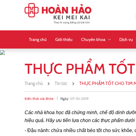
Trang chủ
Giới thiệu
Chuyên khoa
Dịch vụ
THỰC PHẨM TỐT
Trang chủ
Tin tức
THỰC PHẨM TỐT CHO TIM 
Kiến thức sức khỏe
Ngày:
07-10-2019
Các nhà khoa học đã chứng minh, chế độ dinh dưỡn
hiệu quả. Hãy ưu tiên lựa chọn các thực phẩm dưới 
- Đậu nành: chứa nhiều chất béo tốt cho sức khỏe, c