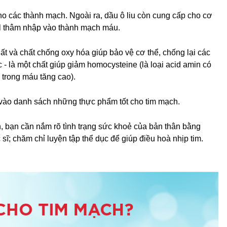
cho các thành mạch. Ngoài r
a, dầu ô liu còn cung cấp cho cơ
rol thâm nhập vào thành mạch máu.
t và chất chống oxy hóa giúp bảo vệ cơ thể, chống lại các
 - là một chất giúp giảm homocysteine (là loại acid amin có
trong máu tăng cao).
t vào danh sách những thực phẩm tốt cho tim mạch.
, bạn cần nắm rõ tình trạng sức khoẻ của bản thân bằng
ĩ; chăm chỉ luyện tập thể dục để giúp điều hoà nhịp tim.