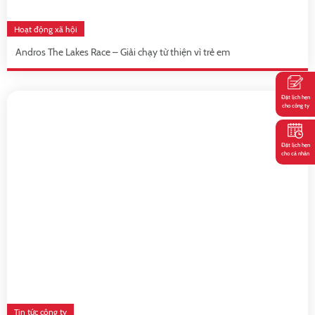
Hoạt động xã hội
Andros The Lakes Race – Giải chạy từ thiện vì trẻ em
Đặt lịch hẹn
cho công ty
Đặt lịch hẹn
cho cá nhân
Tin tức công ty