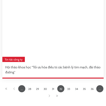
Tin tức công ty
Hội thảo khoa học “Tối ưu hóa điều trị các bệnh lý tim mạch, đái tháo
đường”
...
28
29
30
31
32
33
34
35
36
...