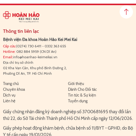
Thông tin liên lạc
Bệnh viện Đa khoa Hoàn Hảo Kei Mei Kai
Cấp cứu:
(0274) 730 6411
-
0332 363 655
Hotline:
082 884 5959
(CN Dĩ An)
Email:
info@hoanhao-keimeikai.vn
Địa chỉ trụ sở chính
02 Kha Vạn Cân, Khu phố Bình Đường 2,
Phường Dĩ An, TP. Hồ Chí Minh
Trang chủ
Giới thiệu
Chuyên khoa
Dành Cho Đối tác
Dịch vụ
Tin tức & Sự kiện
Liên hệ
Tuyển dụng
Giấy chứng nhận đăng ký doanh nghiệp số 3700681695 thay đổi lần
thứ 22, do Sở Tài chính Thành phố Hồ Chí Minh cấp ngày 12/06/2026.
Giấy phép hoạt động khám bệnh, chữa bệnh số 11/BYT - GPHĐ, do Bộ
Y tế cấp ngày 19/01/2026.