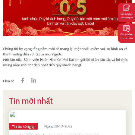
Đặt lịch hẹn
cho công ty
Đặt lịch hẹn
cho cá nhân
Chúng tôi hy vọng rằng năm mới sẽ mang lại thật nhiều niềm vui, sự bình an và
thịnh vượng đến với tất cả mọi người.
Một lần nữa, Bệnh viện Hoàn Hảo Kei Mei Kai xin gửi lời tri ân sâu sắc và lời chúc
mừng năm mới tốt đẹp nhất đến quý khách hàng!
Chia sẻ
Tin mới nhất
Ngày:
28-10-2022
Tin tức công ty