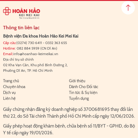
Thông tin liên lạc
Bệnh viện Đa khoa Hoàn Hảo Kei Mei Kai
Cấp cứu:
(0274) 730 6411
-
0332 363 655
Hotline:
082 884 5959
(CN Dĩ An)
Email:
info@hoanhao-keimeikai.vn
Địa chỉ trụ sở chính
02 Kha Vạn Cân, Khu phố Bình Đường 2,
Phường Dĩ An, TP. Hồ Chí Minh
Trang chủ
Giới thiệu
Chuyên khoa
Dành Cho Đối tác
Dịch vụ
Tin tức & Sự kiện
Liên hệ
Tuyển dụng
Giấy chứng nhận đăng ký doanh nghiệp số 3700681695 thay đổi lần
thứ 22, do Sở Tài chính Thành phố Hồ Chí Minh cấp ngày 12/06/2026.
Giấy phép hoạt động khám bệnh, chữa bệnh số 11/BYT - GPHĐ, do Bộ
Y tế cấp ngày 19/01/2026.