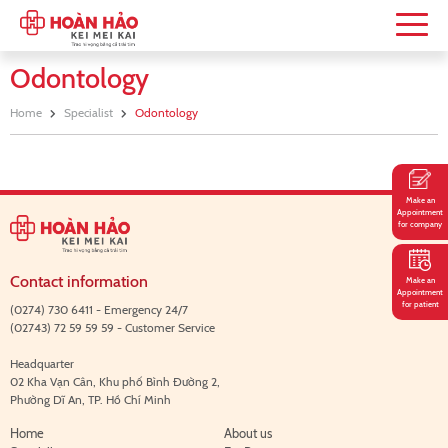
Odontology
Home
Specialist
Odontology
Make an
Appointment
for company
Contact information
Make an
Appointment
for patient
(0274) 730 6411 - Emergency 24/7
(02743) 72 59 59 59 - Customer Service
Headquarter
02 Kha Vạn Cân, Khu phố Bình Đường 2,
Phường Dĩ An, TP. Hồ Chí Minh
Home
About us