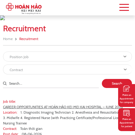
Recruitment
Home
Recruitment
Make an
Appointment
Job title:
for company
CAREER OPPORTUNITIES AT HOÀN HẢO KEI MEI KAI HOSPITAL – JUNE 2026
Location:
1. Diagnostic Imaging Technician 2. Anesthesia and Resuscitation Nurse
3. Midwife 4. Registered Nurse (with Practicing Certificate/Professional License) 5.
Make an
Nursing Trainee
Appointment
for patient
Contract:
Toàn thời gian
Post date:
08-06-2026